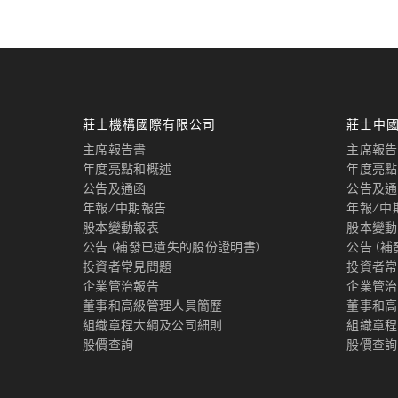
莊士機構國際有限公司
莊士中
主席報告書
主席報告
年度亮點和概述
年度亮點
公告及通函
公告及通
年報/中期報告
年報/中
股本變動報表
股本變動
公告 (補發已遺失的股份證明書)
公告 (
投資者常見問題
投資者常
企業管治報告
企業管治
董事和高級管理人員簡歷
董事和高
組織章程大綱及公司細則
組織章程
股價查詢
股價查詢