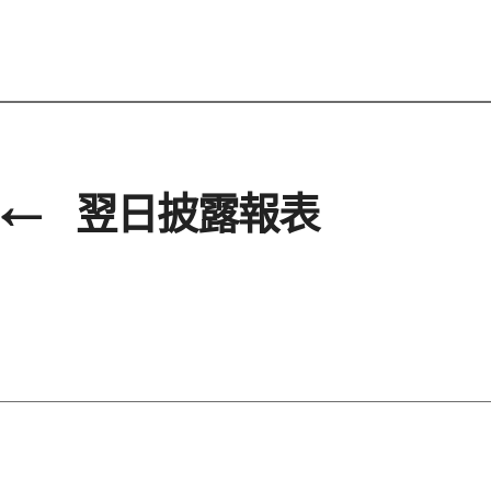
←
翌日披露報表