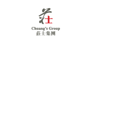
Chuang's
Group