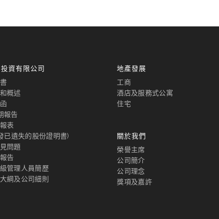
國投資有限公司
地產發展
書
工商
和概述
酒店及服務式公寓
函
住宅
期報告
報表
補發已遺失的股份證明書)
關於我們
見問題
榮譽主席
報告
公司簡介
級管理人員簡歷
公司理念
大綱及公司細則
獎項及嘉許