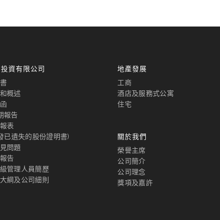
國投資有限公司
地產發展
書
工商
和概述
酒店及服務式公寓
函
住宅
期報告
報表
補發已遺失的股份證明書)
關於我們
見問題
榮譽主席
報告
公司簡介
級管理人員簡歷
公司理念
大綱及公司細則
獎項及嘉許