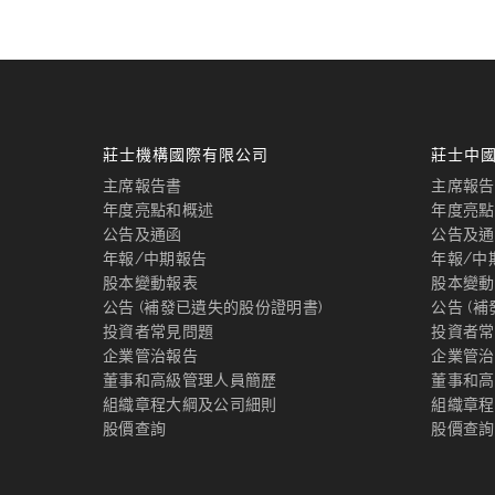
莊士機構國際有限公司
莊士中
主席報告書
主席報告
年度亮點和概述
年度亮點
公告及通函
公告及通
年報/中期報告
年報/中
股本變動報表
股本變動
公告 (補發已遺失的股份證明書)
公告 (
投資者常見問題
投資者常
企業管治報告
企業管治
董事和高級管理人員簡歷
董事和高
組織章程大綱及公司細則
組織章程
股價查詢
股價查詢