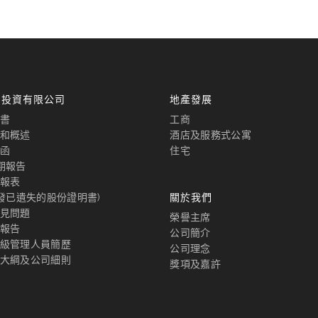
國投資有限公司
地產發展
書
工商
和概述
酒店及服務式公寓
函
住宅
期報告
報表
補發已遺失的股份證明書)
關於我們
見問題
榮譽主席
報告
公司簡介
級管理人員簡歷
公司理念
大綱及公司細則
獎項及嘉許