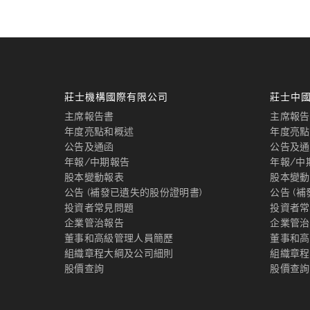
莊士機構國際有限公司
莊士中
主席報告書
主席報告
年度亮點和概述
年度亮點
公告及通函
公告及通
年報/中期報告
年報/中
股本變動報表
股本變動
公告 (補發已遺失的股份證明書)
公告 (
投資者常見問題
投資者常
企業管治報告
企業管治
董事和高級管理人員簡歷
董事和高
組織章程大綱及公司細則
組織章程
股價查詢
股價查詢