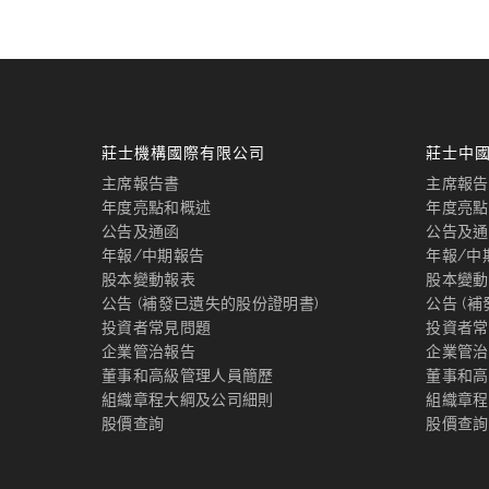
莊士機構國際有限公司
莊士中
主席報告書
主席報告
年度亮點和概述
年度亮點
公告及通函
公告及通
年報/中期報告
年報/中
股本變動報表
股本變動
公告 (補發已遺失的股份證明書)
公告 (
投資者常見問題
投資者常
企業管治報告
企業管治
董事和高級管理人員簡歷
董事和高
組織章程大綱及公司細則
組織章程
股價查詢
股價查詢