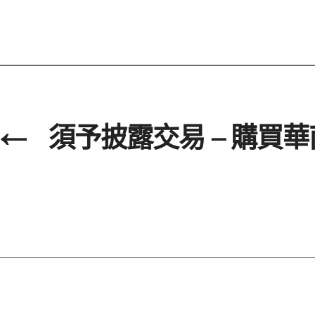
←
須予披露交易 – 購買