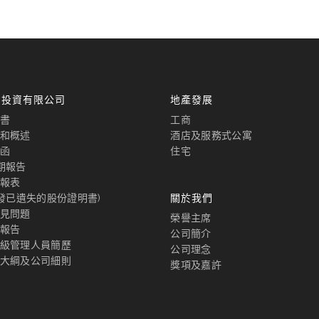
國投資有限公司
地產發展
書
工商
和概述
酒店及服務式公寓
函
住宅
期報告
報表
補發已遺失的股份證明書)
關於我們
見問題
榮譽主席
報告
公司簡介
級管理人員簡歷
公司理念
大綱及公司細則
獎項及嘉許