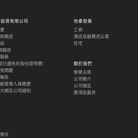
國投資有限公司
地產發展
書
工商
和概述
酒店及服務式公寓
函
住宅
期報告
報表
補發已遺失的股份證明書)
關於我們
見問題
榮譽主席
報告
公司簡介
級管理人員簡歷
公司理念
大綱及公司細則
獎項及嘉許
責任