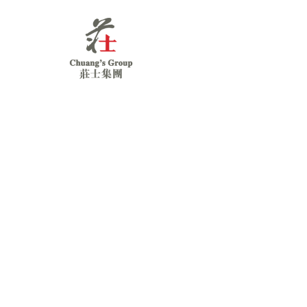
Chuang's
Group