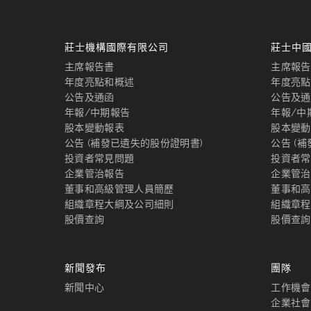
莊士機構國際有限公司
莊士中
主席報告書
主席報告
年度亮點和概述
年度亮點
公告及通函
公告及通
年報/中期報告
年報/中
股本變動報表
股本變動
公告 (補發已遺失的股份證明書)
公告 (
投資者常見問題
投資者常
企業管治報告
企業管治
董事和高級管理人員簡歷
董事和高
組織章程大綱及公司細則
組織章程
股價查詢
股價查詢
新聞發布
團隊
新聞中心
工作機會
企業社會