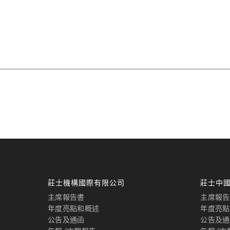
莊士機構國際有限公司
莊士中
主席報告書
主席報告
年度亮點和概述
年度亮點
公告及通函
公告及通