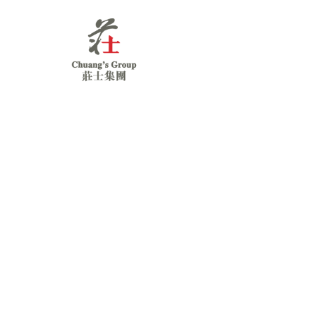
Chuang's
Group