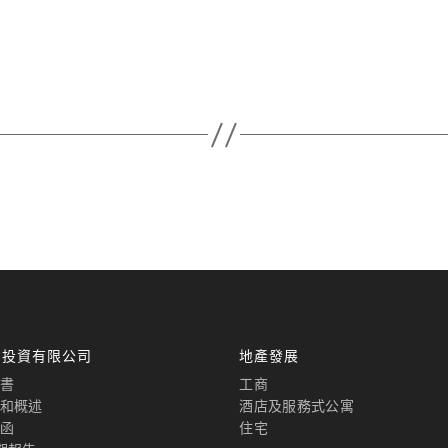
國投資有限公司
地產發展
書
工商
和概述
酒店及服務式公寓
函
住宅