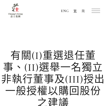
ENG
繁
简
Chuang's
Group
有關(I)重選退任董
事、(II)選舉一名獨立
非執行董事及(III)授出
一般授權以購回股份
之建議