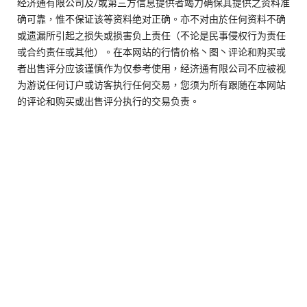
经济通有限公司及/或第三方信息提供者竭力确保其提供之资料准
确可靠，惟不保证该等资料绝对正确。亦不对由於任何资料不确
或遗漏所引起之损失或损害负上责任（不论是民事侵权行为责任
或合约责任或其他）。在本网站的行情价格丶图丶评论和购买或
者出售评分应该谨慎作为仅参考使用，经济通有限公司不应被视
为游说任何订户或访客执行任何交易，您须为所有跟随在本网站
的评论和购买或出售评分执行的交易负责。