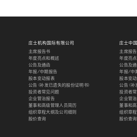
庄士机构国际有限公司
庄士中
主席报告书
主席报告
年度亮点和概述
年度亮点
公告及通函
公告及通
年报/中期报告
年报/中
股本变动报表
股本变动
公告 (补发已遗失的股份证明书)
公告 (
投资者常见问题
投资者常
企业管治报告
企业管治
董事和高级管理人员简历
董事和高
组织章程大纲及公司细则
组织章程
股价查询
股价查询