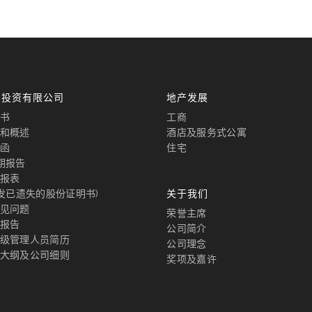
国投资有限公司
地产发展
书
工商
和概述
酒店及服务式公寓
函
住宅
期报告
报表
补发已遗失的股份证明书)
关于我们
见问题
荣誉主席
报告
公司简介
级管理人员简历
公司理念
大纲及公司细则
奖项及嘉许