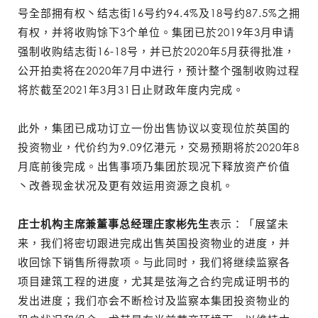
号全部拥有权丶结志街16号约94.4%及18号约87.5%之拥
有权，并将收购馀下3个单位。集团已於2019年3月申请
强制收购结志街16-18号，并已於2020年5月获得批准，
公开拍卖将在2020年7月中进行，预计整个强制收购过程
将於截至2021年3月31日止财政年度内完成。
此外，集团已成功订立一份出售协议以变现位於英国的
投资物业，代价约为9.09亿港元，交易预期将於2020年8
月底前後完成。出售事项乃集团於现况下释放资产价值
丶改善现金状况及更有效运用资源之良机。
庄士机构主席兼董事总经理庄家彬先生
表示：「展望未
来，我们将密切跟进完成出售英国投资物业的进度，并
收回馀下销售所得款项。与此同时，我们将继续监察各
项目建筑工程的进度，尤其是弦海之合约完成证明书的
发出进度；我们亦会不断检讨及监察本集团投资物业的