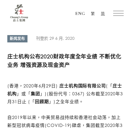
ENG
繁
简
Chuang's
Group
刊登於 29 6 月, 2020
新闻发布
庄士机构公布2020财政年度全年业绩 不断优化
业务 增强资源及现金资产
(香港，2020年6月29日)
庄士机构国际有限公司
(「
庄士
机构
」或「
集团
」)(股份代号：0367) 公布截至2020年3
月31日止 (「
回顾期
」)之全年业绩。
自2019年以来，中美贸易战持续和香港社会动荡，加上
新型冠状病毒疫情(COVID-19)肆虐，集团截至2020年3