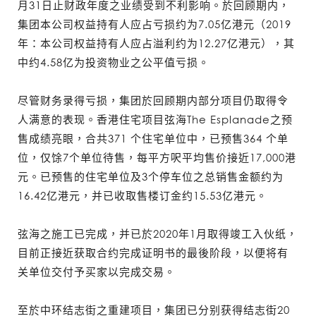
月31日止财政年度之业绩受到不利影响。於回顾期内，
集团本公司权益持有人应占亏损约为7.05亿港元（2019
年：本公司权益持有人应占溢利约为12.27亿港元），其
中约4.58亿为投资物业之公平值亏损。
尽管财务录得亏损，集团於回顾期内部分项目仍取得令
人满意的表现。香港住宅项目弦海The Esplanade之预
售成绩亮眼，合共371 个住宅单位中，已预售364 个单
位，仅馀7个单位待售，每平方呎平均售价接近17,000港
元。已预售的住宅单位及3个停车位之总销售金额约为
16.42亿港元，并已收取售楼订金约15.53亿港元。
弦海之施工已完成，并已於2020年1月取得竣工入伙纸，
目前正接近获取合约完成证明书的最後阶段，以便将有
关单位交付予买家以完成交易。
至於中环结志街之重建项目，集团已分别获得结志街20