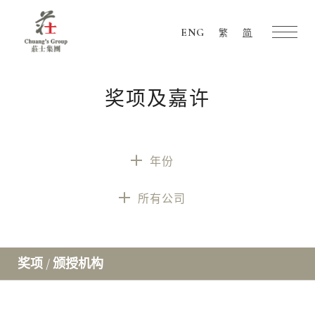
ENG
繁
简
Chuang's
Group
奖项及嘉许
年份
所有公司
奖项 / 颁授机构