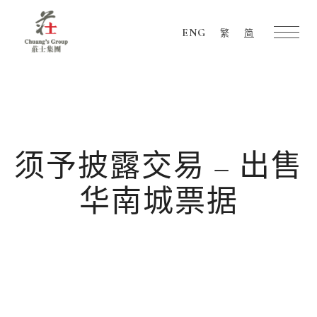
ENG
繁
简
Chuang's
Group
须予披露交易 – 出售
华南城票据