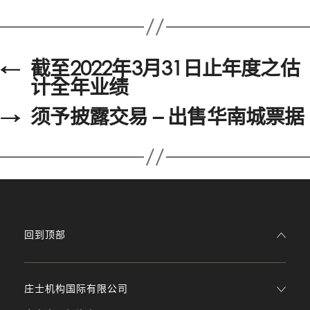
←
截至2022年3月31日止年度之估
计全年业绩
→
须予披露交易 – 出售华南城票据
回到顶部
庄士机构国际有限公司