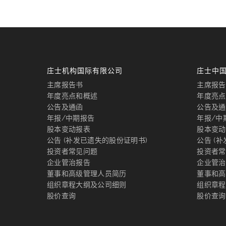
庄士机构国际有限公司
庄士中
主席报告书
主席报告
年度亮点和概述
年度亮点
公告及通函
公告及通
年报/中期报告
年报/中
股本变动报表
股本变动
公告 (补发已遗失的股份证明书)
公告 (
投资者常见问题
投资者常
企业管治报告
企业管治
董事和高级管理人员简历
董事和高
组织章程大纲及公司细则
组织章程
股价查询
股价查询