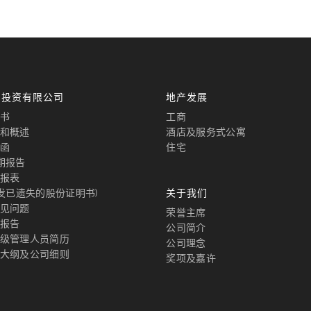
国投资有限公司
地产发展
书
工商
和概述
酒店及服务式公寓
函
住宅
期报告
报表
补发已遗失的股份证明书)
关于我们
见问题
荣誉主席
报告
公司简介
级管理人员简历
公司理念
大纲及公司细则
奖项及嘉许