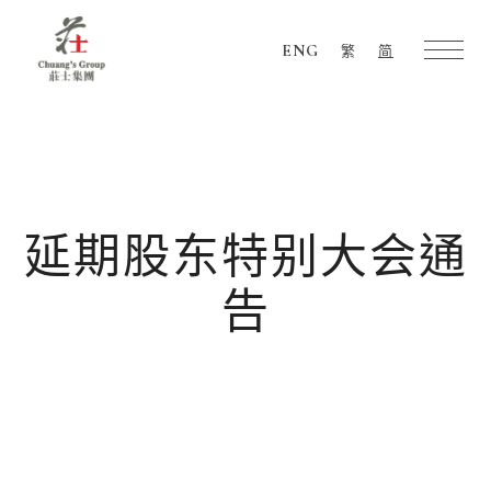
ENG
繁
简
Chuang's
Group
延期股东特别大会通
告